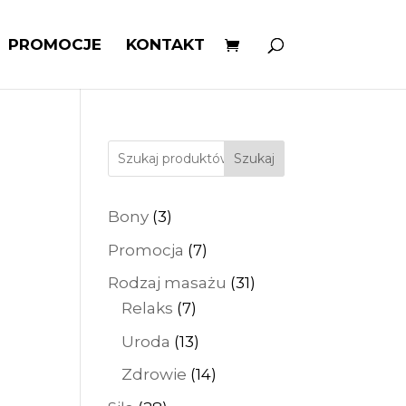
PROMOCJE
KONTAKT
Szukaj
3
Bony
3
produkty
7
Promocja
7
produktów
31
Rodzaj masażu
31
7
produktów
Relaks
7
produktów
13
Uroda
13
produktów
14
Zdrowie
14
produktów