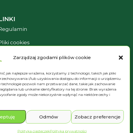
LINKI
Regulamin
Pliki cookies
Polityka prywatności
Zarządzaj zgodami plików cookie
ć jak najlepsze wrażenia, korzystamy z technologii, takich jak pliki
przechowywania i/lub uzyskiwania dostępu do informacji o urządzeniu.
e technologie pozwoli nam przetwarzać dane, takie jak zachowanie
eglądania lub unikalne identyfikatory na tej stronie. Brak wyrażenia
ycofanie zgody może niekorzystnie wpłynąć na niektóre cechy i
ula uzyskał Subwencję Finansową.Podmiotem
R.
eptuję
Odmów
Zobacz preferencje
Polityka ciasteczek
Polityka prywatności