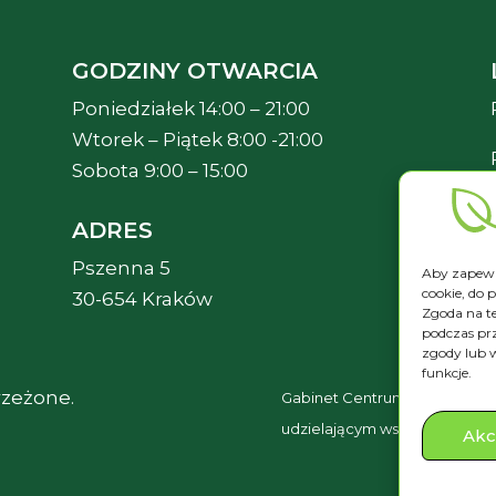
GODZINY OTWARCIA
Poniedziałek 14:00 – 21:00
Wtorek – Piątek 8:00 -21:00
Sobota 9:00 – 15:00
ADRES
Pszenna 5
Aby zapewni
cookie, do 
30-654 Kraków
Zgoda na t
podczas prz
zgody lub w
funkcje.
rzeżone.
Gabinet Centrum Masażu Bet
udzielającym wsparcia był PF
Akc