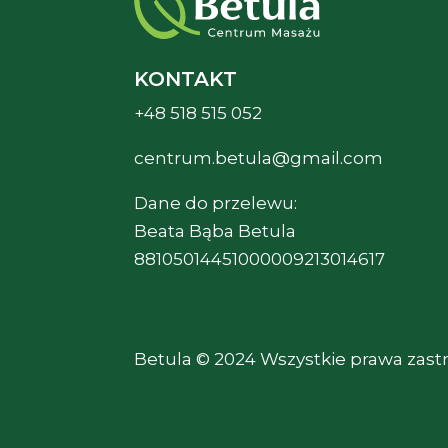
KONTAKT
+48 518 515 052
centrum.betula@gmail.com
Dane do przelewu:
Beata Bąba Betula
88105014451000009213014617
Betula © 2024 Wszystkie prawa zast