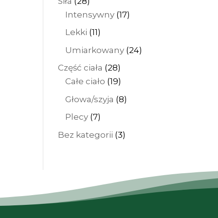
28
Siła
28
produktów
17
Intensywny
17
produktów
11
Lekki
11
produktów
24
Umiarkowany
24
produkty
28
Część ciała
28
produktów
19
Całe ciało
19
produktów
8
Głowa/szyja
8
produktów
7
Plecy
7
produktów
3
Bez kategorii
3
produkty