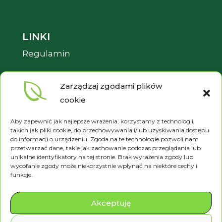
LINKI
Regulamin
Pliki cookies
Zarządzaj zgodami plików
Polityka prywatności
cookie
Aby zapewnić jak najlepsze wrażenia, korzystamy z technologii,
takich jak pliki cookie, do przechowywania i/lub uzyskiwania dostępu
do informacji o urządzeniu. Zgoda na te technologie pozwoli nam
przetwarzać dane, takie jak zachowanie podczas przeglądania lub
unikalne identyfikatory na tej stronie. Brak wyrażenia zgody lub
wycofanie zgody może niekorzystnie wpłynąć na niektóre cechy i
funkcje.
Betula © 2024 Wszystkie prawa
zastrzeżone.
Akceptuję