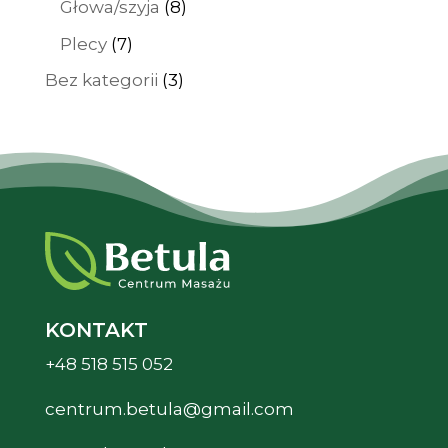
8
Głowa/szyja
8
produktów
7
Plecy
7
produktów
3
Bez kategorii
3
produkty
KONTAKT
+48 518 515 052
centrum.betula@gmail.com