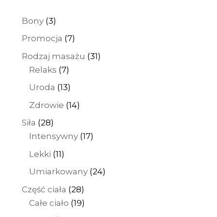
650 zł
3
Bony
3
produkty
7
Promocja
7
produktów
31
Rodzaj masażu
31
7
produktów
Relaks
7
produktów
13
Uroda
13
produktów
14
Zdrowie
14
produktów
28
Siła
28
produktów
17
Intensywny
17
produktów
11
Lekki
11
produktów
24
Umiarkowany
24
produkty
28
Część ciała
28
produktów
19
Całe ciało
19
produktów