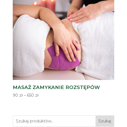
MASAŻ ZAMYKANIE ROZSTĘPÓW
Zakres
90
zł
–
650
zł
cen:
od
90 zł
Szukaj
do