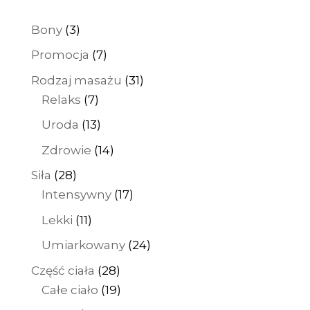
1100 zł
3
Bony
3
produkty
7
Promocja
7
produktów
31
Rodzaj masażu
31
7
produktów
Relaks
7
produktów
13
Uroda
13
produktów
14
Zdrowie
14
produktów
28
Siła
28
produktów
17
Intensywny
17
produktów
11
Lekki
11
produktów
24
Umiarkowany
24
produkty
28
Część ciała
28
produktów
19
Całe ciało
19
produktów