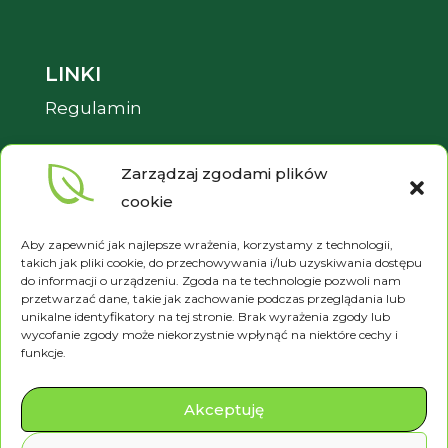
LINKI
Regulamin
Pliki cookies
Zarządzaj zgodami plików
Polityka prywatności
cookie
Aby zapewnić jak najlepsze wrażenia, korzystamy z technologii,
takich jak pliki cookie, do przechowywania i/lub uzyskiwania dostępu
do informacji o urządzeniu. Zgoda na te technologie pozwoli nam
przetwarzać dane, takie jak zachowanie podczas przeglądania lub
unikalne identyfikatory na tej stronie. Brak wyrażenia zgody lub
wycofanie zgody może niekorzystnie wpłynąć na niektóre cechy i
funkcje.
Betula © 2024 Wszystkie prawa
zastrzeżone.
Akceptuję