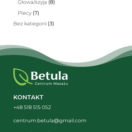
8
Głowa/szyja
8
produktów
7
Plecy
7
produktów
3
Bez kategorii
3
produkty
KONTAKT
+48 518 515 052
centrum.betula@gmail.com