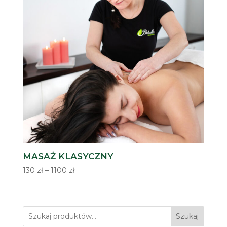
MASAŻ KLASYCZNY
Zakres
130
zł
–
1100
zł
cen:
od
130 zł
Szukaj
do