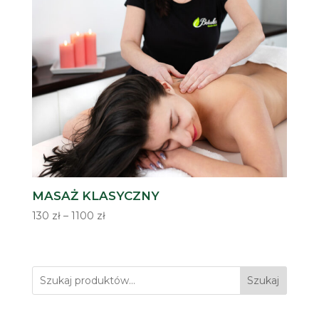
MASAŻ KLASYCZNY
Zakres
130
zł
–
1100
zł
cen:
od
130 zł
Szukaj
do
1100 zł