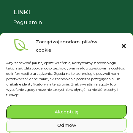
LINKI
Regulamin
Pliki cookies
Zarządzaj zgodami plików
Polityka prywatności
cookie
Aby zapewnić jak najlepsze wrażenia, korzystamy z technologii,
takich jak pliki cookie, do przechowywania i/lub uzyskiwania dostępu
do informacji o urządzeniu. Zgoda na te technologie pozwoli nam
przetwarzać dane, takie jak zachowanie podczas przeglądania lub
unikalne identyfikatory na tej stronie. Brak wyrażenia zgody lub
wycofanie zgody może niekorzystnie wpłynąć na niektóre cechy i
funkcje.
Betula © 2024 Wszystkie prawa
zastrzeżone.
Akceptuję
Odmów
Gabinet Centrum Masażu Betula uzyskał Subwencję