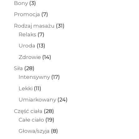
3
Bony
3
produkty
7
Promocja
7
produktów
31
Rodzaj masażu
31
7
produktów
Relaks
7
produktów
13
Uroda
13
produktów
14
Zdrowie
14
produktów
28
Siła
28
produktów
17
Intensywny
17
produktów
11
Lekki
11
produktów
24
Umiarkowany
24
produkty
28
Część ciała
28
produktów
19
Całe ciało
19
produktów
8
Głowa/szyja
8