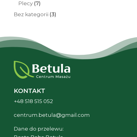
produktów
7
Plecy
7
produktów
3
Bez kategorii
3
produkty
KONTAKT
+48 518 515 052
centrum.betula@gmail.com
Dane do przelewu: