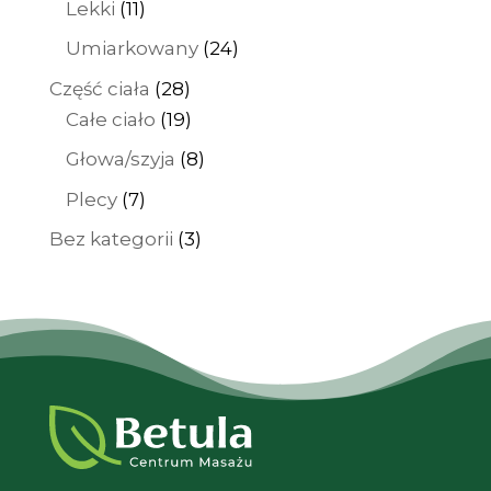
11
Lekki
11
produktów
24
Umiarkowany
24
produkty
28
Część ciała
28
produktów
19
Całe ciało
19
produktów
8
Głowa/szyja
8
produktów
7
Plecy
7
produktów
3
Bez kategorii
3
produkty