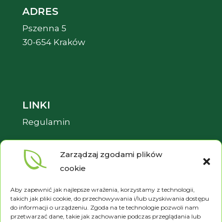
ADRES
Pszenna 5
30-654 Kraków
LINKI
Regulamin
Pliki cookies
Zarządzaj zgodami plików
Polityka prywatności
cookie
Aby zapewnić jak najlepsze wrażenia, korzystamy z technologii,
takich jak pliki cookie, do przechowywania i/lub uzyskiwania dostępu
do informacji o urządzeniu. Zgoda na te technologie pozwoli nam
przetwarzać dane, takie jak zachowanie podczas przeglądania lub