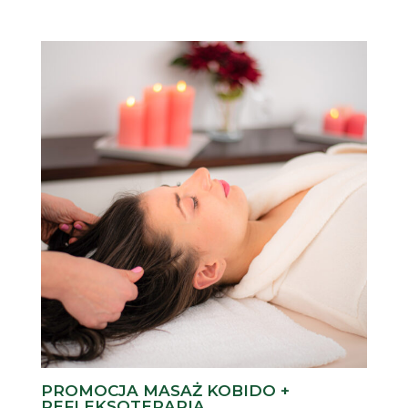
cen:
od
270 zł
do
1000 zł
PROMOCJA MASAŻ KOBIDO +
REFLEKSOTERAPIA