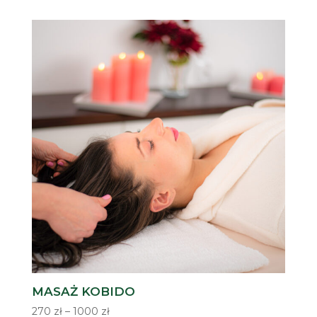
MASAŻ KOBIDO
Zakres
270
zł
–
1000
zł