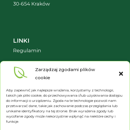
30-654 Kraków
LINKI
Regulamin
Pliki cookies
Zarządzaj zgodami plików
Polityka prywatności
cookie
Aby zapewnić jak najlepsze wrażenia, korzystamy z technologii,
takich jak pliki cookie, do przechowywania i/lub uzyskiwania dostępu
do informacji o urządzeniu. Zgoda na te technologie pozwoli nam
przetwarzać dane, takie jak zachowanie podczas przeglądania lub
unikalne identyfikatory na tej stronie. Brak wyrażenia zgody lub
wycofanie zgody może niekorzystnie wpłynąć na niektóre cechy i
funkcje.
Betula © 2024 Wszystkie prawa