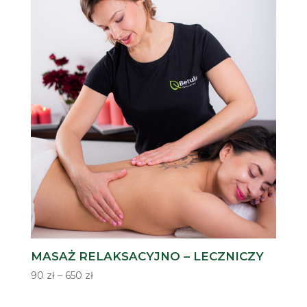
MASAŻ RELAKSACYJNO – LECZNICZY
Zakres
90
zł
–
650
zł
cen:
od