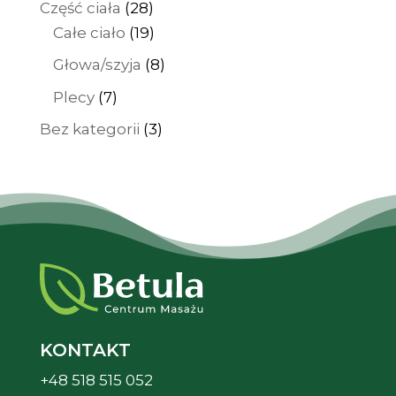
28
Część ciała
28
produktów
19
Całe ciało
19
produktów
8
Głowa/szyja
8
produktów
7
Plecy
7
produktów
3
Bez kategorii
3
produkty
KONTAKT
+48 518 515 052