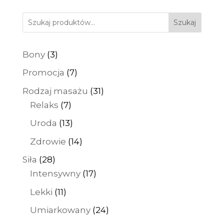
90 zł
Szukaj
do
650 zł
3
Bony
3
produkty
7
Promocja
7
produktów
31
Rodzaj masażu
31
7
produktów
Relaks
7
produktów
13
Uroda
13
produktów
14
Zdrowie
14
produktów
28
Siła
28
produktów
17
Intensywny
17
produktów
11
Lekki
11
produktów
24
Umiarkowany
24
produkty