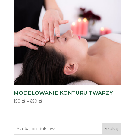
MODELOWANIE KONTURU TWARZY
Zakres
150
zł
–
650
zł
cen:
od
150 zł
Szukaj
do