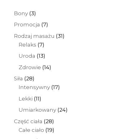
650 zł
3
Bony
3
produkty
7
Promocja
7
produktów
31
Rodzaj masażu
31
7
produktów
Relaks
7
produktów
13
Uroda
13
produktów
14
Zdrowie
14
produktów
28
Siła
28
produktów
17
Intensywny
17
produktów
11
Lekki
11
produktów
24
Umiarkowany
24
produkty
28
Część ciała
28
produktów
19
Całe ciało
19
produktów