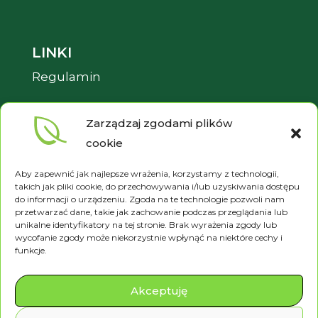
LINKI
Regulamin
Pliki cookies
Zarządzaj zgodami plików
Polityka prywatności
cookie
Aby zapewnić jak najlepsze wrażenia, korzystamy z technologii,
takich jak pliki cookie, do przechowywania i/lub uzyskiwania dostępu
do informacji o urządzeniu. Zgoda na te technologie pozwoli nam
przetwarzać dane, takie jak zachowanie podczas przeglądania lub
unikalne identyfikatory na tej stronie. Brak wyrażenia zgody lub
wycofanie zgody może niekorzystnie wpłynąć na niektóre cechy i
funkcje.
Betula © 2024 Wszystkie prawa
zastrzeżone.
Akceptuję