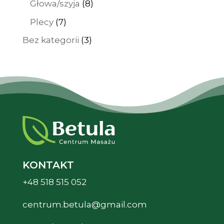
8
Głowa/szyja
8
produktów
7
Plecy
7
produktów
3
Bez kategorii
3
produkty
KONTAKT
+48 518 515 052
centrum.betula@gmail.com