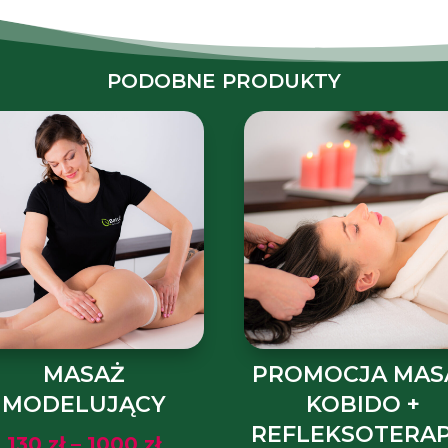
PODOBNE PRODUKTY
MASAŻ
PROMOCJA MAS
MODELUJĄCY
KOBIDO +
REFLEKSOTERAP
Zakres
130
zł
–
1000
zł