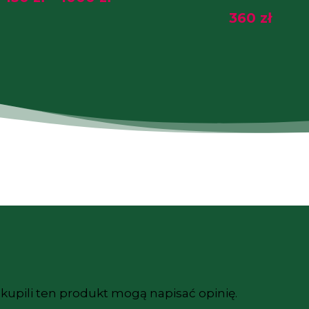
cen:
360
zł
od
130 zł
do
1000 zł
y kupili ten produkt mogą napisać opinię.