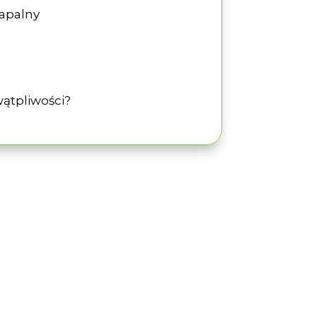
zapalny
ątpliwości?