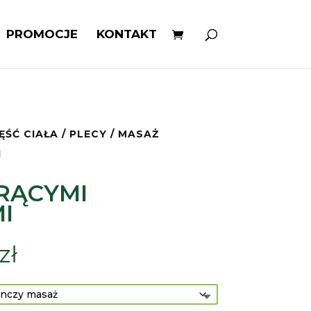
PROMOCJE
KONTAKT
ĘŚĆ CIAŁA
/
PLECY
/ MASAŻ
I
RĄCYMI
I
Zakres
zł
cen:
od