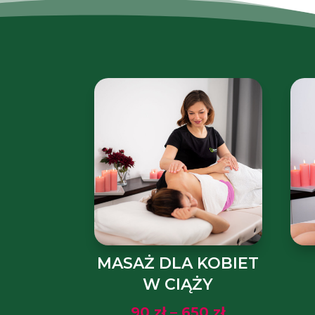
MASAŻ DLA KOBIET
W CIĄŻY
Zakres
90
zł
–
650
zł