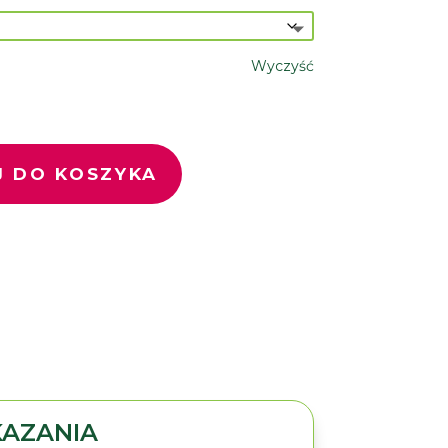
180 zł
do
270 zł
Wyczyść
 DO KOSZYKA
AZANIA