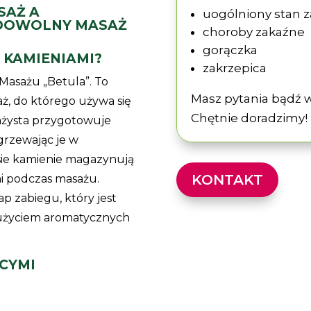
SAŻ A
uogólniony stan 
 DOWOLNY MASAŻ
choroby zakaźne
gorączka
 KAMIENIAMI?
zakrzepica
asażu „Betula”. To
Masz pytania bądź w
ż, do którego używa się
Chętnie doradzimy!
ażysta przygotowuje
grzewając je w
ie kamienie magazynują
KONTAKT
ni podczas masażu.
ap zabiegu, który jest
życiem aromatycznych
CYMI