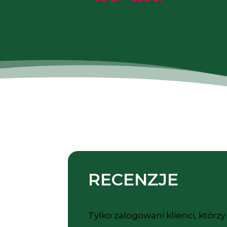
cen:
od
90 zł
do
650 zł
RECENZJE
Tylko zalogowani klienci, którz