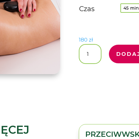
Czas
180
zł
ilość
DODAJ
Masaż
gorącymi
kamieniami
IĘCEJ
PRZECIWWSK