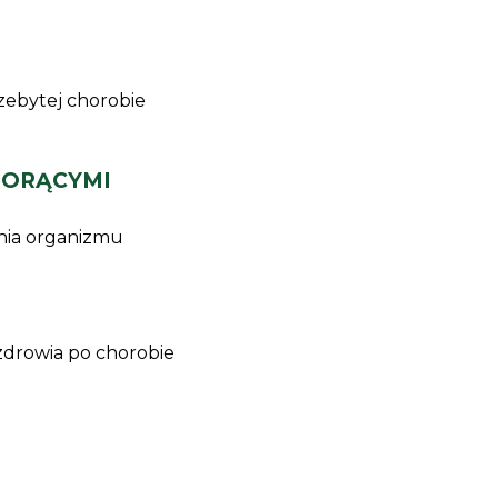
zebytej chorobie
 GORĄCYMI
ania organizmu
zdrowia po chorobie