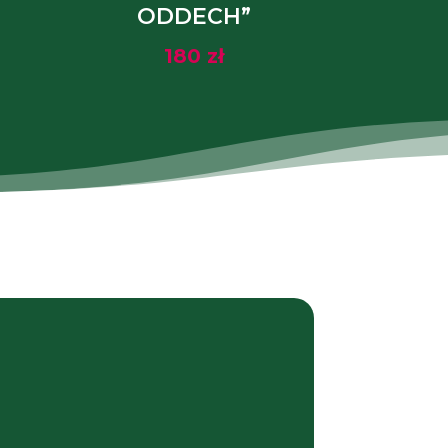
ODDECH”
180
zł