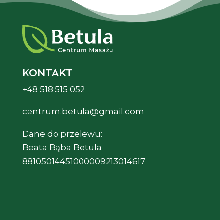
KONTAKT
+48 518 515 052
centrum.betula@gmail.com
Dane do przelewu:
Beata Bąba Betula
88105014451000009213014617