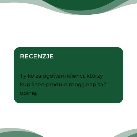
do
do
900 z
650 zł
RECENZJE
Tylko zalogowani klienci, którzy
kupili ten produkt mogą napisać
opinię.