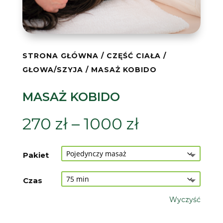
STRONA GŁÓWNA
/
CZĘŚĆ CIAŁA
/
GŁOWA/SZYJA
/ MASAŻ KOBIDO
MASAŻ KOBIDO
Zakres
270
zł
–
1000
zł
cen:
od
Pakiet
270 zł
do
Czas
1000 zł
Wyczyść