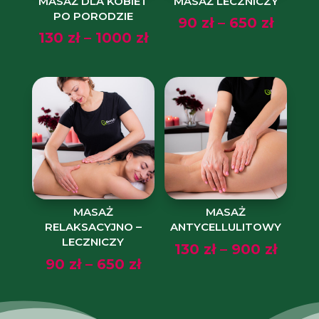
MASAŻ DLA KOBIET
MASAŻ LECZNICZY
PO PORODZIE
Zakre
90
zł
–
650
zł
Zakres
130
zł
–
1000
zł
cen:
cen:
od
od
90 zł
130 zł
do
do
650 zł
1000 zł
MASAŻ
MASAŻ
RELAKSACYJNO –
ANTYCELLULITOWY
LECZNICZY
Zakr
130
zł
–
900
zł
Zakres
90
zł
–
650
zł
cen:
cen:
od
od
130 zł
90 zł