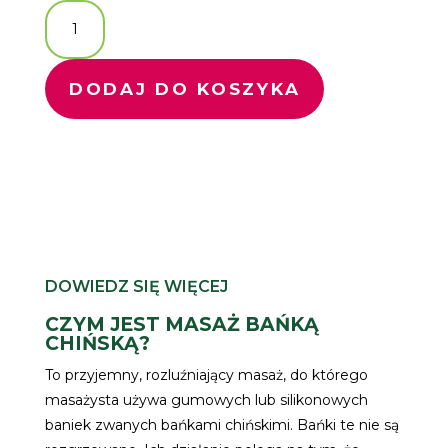
ilość
Masaż
bańką
DODAJ DO KOSZYKA
chińską
DOWIEDZ SIĘ WIĘCEJ
CZYM JEST MASAŻ BAŃKĄ
CHIŃSKĄ?
To przyjemny, rozluźniający masaż, do którego
masażysta używa gumowych lub silikonowych
baniek zwanych bańkami chińskimi. Bańki te nie są