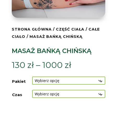
STRONA GŁÓWNA
/
CZĘŚĆ CIAŁA
/
CAŁE
CIAŁO
/ MASAŻ BAŃKĄ CHIŃSKĄ
MASAŻ BAŃKĄ CHIŃSKĄ
Zakres
130
zł
–
1000
zł
cen:
od
Pakiet
130 zł
do
Czas
1000 zł