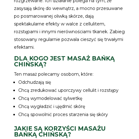
rozgrzewane. Ich działanie polega na tym, że
zasysają skórę do wewnątrz, a mocno przesuwane
po posmarowanej oliwką skórze, dają
spektakularne efekty w walce z cellulitem,
rozstępami i innymi nierównościami tkanek. Zabieg
stosowany regularnie pozwala cieszyć się trwałymi
efektami.
DLA KOGO JEST MASAŻ BAŃKĄ
CHIŃSKĄ?
Ten masaż polecamy osobom, które:
Odchudzają się
Chcą zredukować uporczywy cellulit i rozstępy
Chcą wymodelować sylwetkę
Chcą wygładzić i ujędrnić skórę
Chcą spowolnić proces starzenia się skóry
JAKIE SĄ KORZYŚCI MASAŻU
BAŃKĄ CHIŃSKĄ?