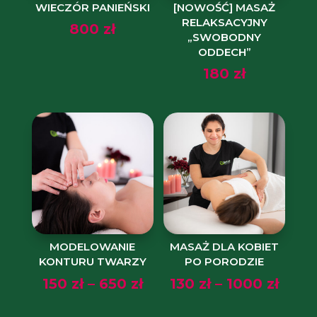
WIECZÓR PANIEŃSKI
[NOWOŚĆ] MASAŻ
RELAKSACYJNY
800
zł
„SWOBODNY
ODDECH”
180
zł
MODELOWANIE
MASAŻ DLA KOBIET
KONTURU TWARZY
PO PORODZIE
Zakres
Zakr
150
zł
–
650
zł
130
zł
–
1000
zł
cen:
cen: