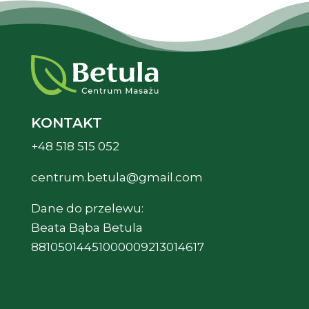
KONTAKT
+48 518 515 052
centrum.betula@gmail.com
Dane do przelewu:
Beata Bąba Betula
88105014451000009213014617